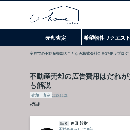
売却査定
希望物件リクエス
宇治市の不動産売却のことなら株式会社O-HOME
ブログ
不動産売却の広告費用はだれが
も解説
売却 査定
2025.10.21
#売却
筆者
奥田 幹樹
不動産キャリア10年