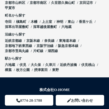
京都市山科区
京都市南区
久世郡久御山町
京田辺市
甲賀市
町名から探す
寺田
槇島町
木幡
上土室
神明
東山
香里ケ丘
深草出羽屋敷町
深草越後屋敷町
六地蔵
沿線から探す
近鉄京都線
京阪本線
奈良線
東海道本線
京都地下鉄東西線
京阪宇治線
阪急京都本線
京都市営烏丸線
片町線
湖西線
駅から探す
六地蔵
伏見
大久保
久津川
近鉄丹波橋
伏見桃山
樟葉
枚方公園
摂津富田
東野
株式会社O-HOME
0774-28-5788
お問い合わせ