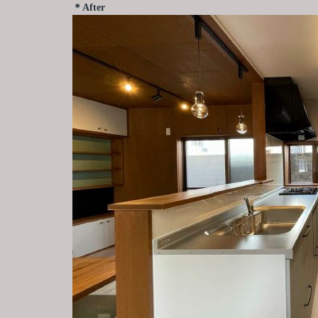
＊After