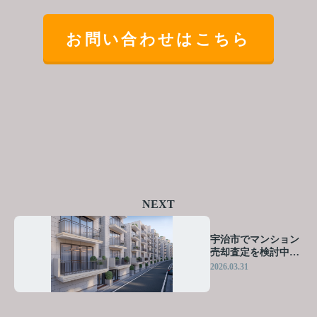
お問い合わせはこちら
NEXT
宇治市でマンション
売却査定を検討中の
方へ！ 相場と査定の
2026.03.31
流れを押さえて高く
売るコツを紹介