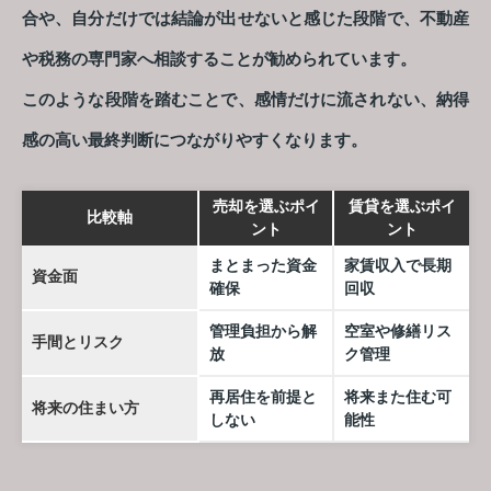
合や、自分だけでは結論が出せないと感じた段階で、不動産
や税務の専門家へ相談することが勧められています。
このような段階を踏むことで、感情だけに流されない、納得
感の高い最終判断につながりやすくなります。
売却を選ぶポイ
賃貸を選ぶポイ
比較軸
ント
ント
まとまった資金
家賃収入で長期
資金面
確保
回収
管理負担から解
空室や修繕リス
手間とリスク
放
ク管理
再居住を前提と
将来また住む可
将来の住まい方
しない
能性