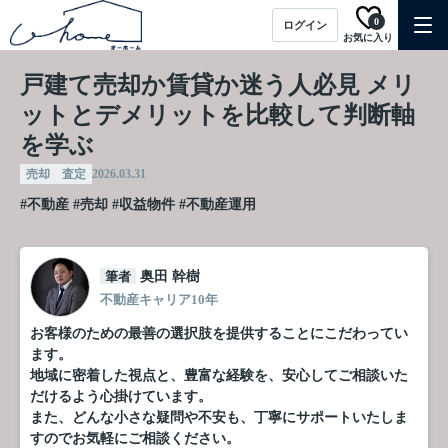
0
ログイン
お気に入り
戸建て売却か賃貸か迷う人必見 メリ
ットとデメリットを比較して判断軸
を学ぶ
売却 査定
2026.03.31
#不動産
#売却
#収益物件
#不動産運用
筆者
奥田 幹樹
不動産キャリア10年
お客様のための最善の選択肢を提供することにこだわってい
ます。
地域に密着した視点と、豊富な経験を、安心してご相談いた
だけるよう心掛けています。
また、どんな小さな疑問や不安も、丁寧にサポートいたしま
すのでお気軽にご相談ください。