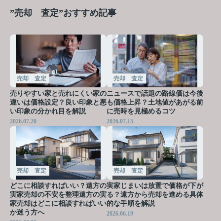
”売却 査定”おすすめ記事
売却 査定
売却 査定
売りやすい家と売れにくい家の
ニュースで話題の路線価は今後
違いは価格設定？良い印象と悪
も価格上昇？土地値があがる前
い印象の分かれ目を解説
に売時を見極めるコツ
2026.07.20
2026.07.15
売却 査定
売却 査定
どこに相談すればいい？遠方の
実家じまいは放置で価格が下が
実家売却の不安を整理遠方の実
る？遠方から売却を進める具体
家売却はどこに相談すればいい
的な手順を解説
か迷う方へ
2026.06.19