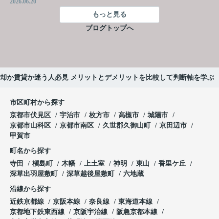
2026.06.20
もっと見る
ブログトップへ
却か賃貸か迷う人必見 メリットとデメリットを比較して判断軸を学ぶ
市区町村から探す
京都市伏見区
宇治市
枚方市
高槻市
城陽市
京都市山科区
京都市南区
久世郡久御山町
京田辺市
甲賀市
町名から探す
寺田
槇島町
木幡
上土室
神明
東山
香里ケ丘
深草出羽屋敷町
深草越後屋敷町
六地蔵
沿線から探す
近鉄京都線
京阪本線
奈良線
東海道本線
京都地下鉄東西線
京阪宇治線
阪急京都本線