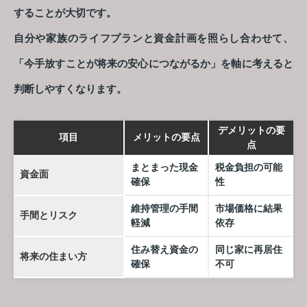
することが大切です。
自分や家族のライフプランと資金計画を照らし合わせて、
「今手放すことが将来の安心につながるか」を軸に考えると
判断しやすくなります。
デメリットの要
項目
メリットの要点
点
まとまった現金
税金負担の可能
資金面
確保
性
維持管理の手間
市場価格に結果
手間とリスク
軽減
依存
住み替え資金の
同じ家に再居住
将来の住まい方
確保
不可