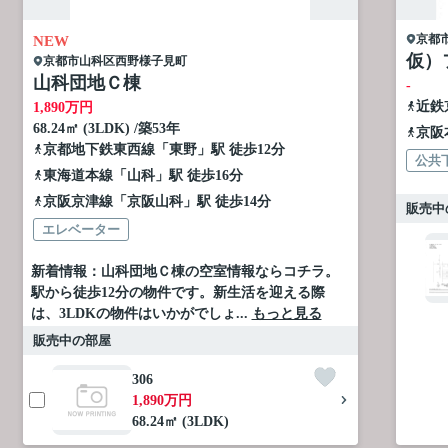
京都
NEW
仮）
京都市山科区
西野様子見町
山科団地Ｃ棟
-
近鉄
1,890
万円
68.24㎡ (3LDK) /築53年
京阪
京都地下鉄東西線
「
東野
」駅 徒歩12分
公共
東海道本線
「
山科
」駅 徒歩16分
京阪京津線
「
京阪山科
」駅 徒歩14分
販売中
エレベーター
新着情報：山科団地Ｃ棟の空室情報ならコチラ。
駅から徒歩12分の物件です。新生活を迎える際
は、3LDKの物件はいかがでしょ...
もっと見る
販売中の部屋
306
1,890万円
68.24㎡ (3LDK)