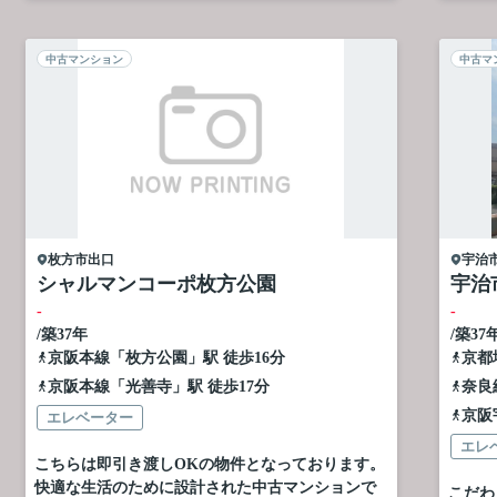
中古マンション
中古マ
枚方市
出口
宇治
シャルマンコーポ枚方公園
宇治
-
-
/築37年
/築37
京阪本線
「
枚方公園
」駅 徒歩16分
京都
京阪本線
「
光善寺
」駅 徒歩17分
奈良
京阪
エレベーター
エレ
こちらは即引き渡しOKの物件となっております。
快適な生活のために設計された中古マンションで
こだわ