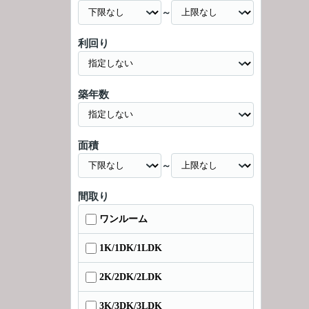
～
利回り
築年数
面積
～
間取り
ワンルーム
1K/1DK/1LDK
2K/2DK/2LDK
3K/3DK/3LDK