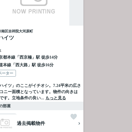
市南区
吉祥院大河原町
ハイツ
年
京都本線
「
西京極
」駅 徒歩14分
道本線
「
西大路
」駅 徒歩16分
ベーター
ハイツ」のここがイチオシ。7.24平米の広さ
コニー面積となっています。物件の向きは
です。立地条件の良い...
もっと見る
の部屋
過去掲載物件