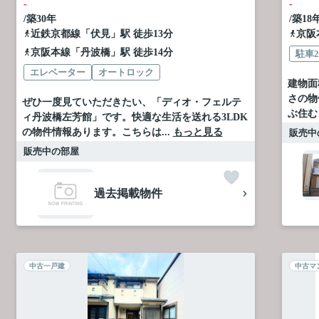
-
-
/築30年
/築18
近鉄京都線
「
伏見
」駅 徒歩13分
京阪
京阪本線
「
丹波橋
」駅 徒歩14分
駐車
エレベーター
オートロック
建物面
さの物
ぜひ一度見ていただきたい、「ディオ・フェルテ
ぶ住む
ィ丹波橋左芳館」です。快適な生活を送れる3LDK
の物件情報あります。こちらは...
もっと見る
販売中
販売中の部屋
過去掲載物件
中古一戸建
中古マ