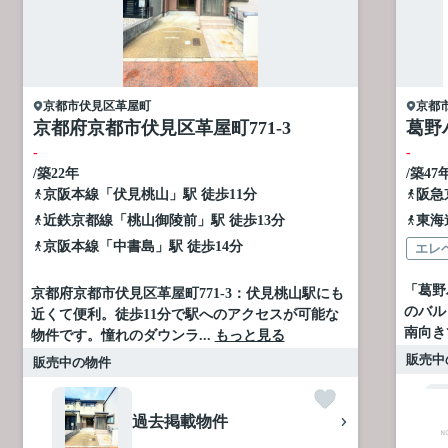
京都市伏見区
革屋町
京都
京都府京都市伏見区革屋町771-3
葛野
-
-
/築22年
/築47
京阪本線
「
伏見桃山
」駅 徒歩11分
阪急
近鉄京都線
「
桃山御陵前
」駅 徒歩13分
東海
京阪本線
「
中書島
」駅 徒歩14分
エレ
「葛野
京都府京都市伏見区革屋町771-3：伏見桃山駅にも
のバル
近くて便利。徒歩11分で駅へのアクセスが可能な
南向き
物件です。憧れのダウンラ...
もっと見る
販売中
販売中の物件
過去掲載物件