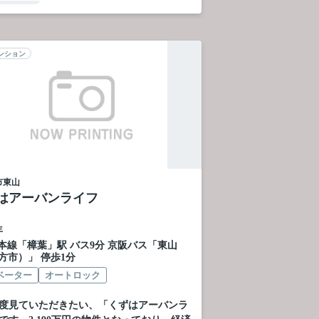
ンション
市
東山
はアーバンライフ
年
本線
「
樟葉
」駅 バス9分 京阪バス「東山
方市）」 停歩1分
ベーター
オートロック
度見ていただきたい、「くずはアーバンラ