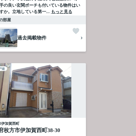
手の良い玄関ポーチも付いている物件はい
すか。立地している第一...
もっと見る
の部屋
過去掲載物件
戸建
市
伊加賀西町
府枚方市伊加賀西町38-30