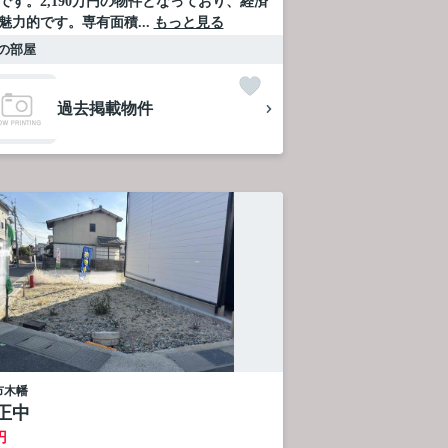
です。2,190万円の物件となっており、経済
魅力的です。専有面積...
もっと見る
の部屋
過去掲載物件
市
木幡
正中
円