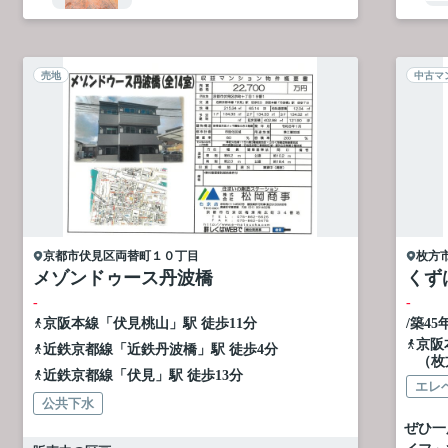
売地
中古マ
京都市伏見区
両替町１０丁目
枚方
メゾンドゥース丹波橋
くず
-
-
京阪本線
「
伏見桃山
」駅 徒歩11分
/築45
京阪
近鉄京都線
「
近鉄丹波橋
」駅 徒歩4分
（枚
近鉄京都線
「
伏見
」駅 徒歩13分
エレ
公共下水
ぜひ一