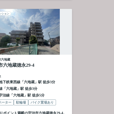
ンション
市
六地蔵
市六地蔵徳永29-4
年
地下鉄東西線
「
六地蔵
」駅 徒歩3分
線
「
六地蔵
」駅 徒歩3分
宇治線
「
六地蔵
」駅 徒歩5分
ベーター
駐輪場
バイク置場あり
りポイント満載の宇治市六地蔵徳永29-4。