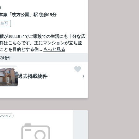
年
本線
「
枚方公園
」駅 徒歩19分
2台可
積が108.18㎡でご家族での生活にも十分な広
件はこちらです。主にマンションが立ち並
ことを目的とする住...
もっと見る
の物件
過去掲載物件
ンション