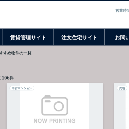
営業時間
ト
賃貸管理サイト
注文住宅サイト
お問
すすめ物件の一覧
106
棟
件
中古マンション
売地