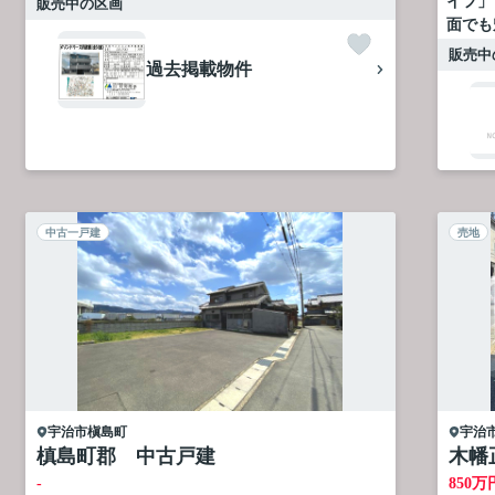
イフ」
販売中の区画
面でも
販売中
過去掲載物件
中古一戸建
売地
宇治市
槇島町
宇治
槙島町郡 中古戸建
木幡
-
850
万