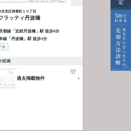
市伏見区
両替町１０丁目
フラッティ丹波橋
京都線
「
近鉄丹波橋
」駅 徒歩4分
本線
「
丹波橋
」駅 徒歩3分
下水
の区画
過去掲載物件