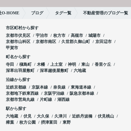
O-HOME
ブログ
タグ一覧
不動産管理のブログ一覧
市区町村から探す
京都市伏見区
宇治市
枚方市
高槻市
城陽市
京都市山科区
京都市南区
久世郡久御山町
京田辺市
甲賀市
町名から探す
寺田
槇島町
木幡
上土室
神明
東山
香里ケ丘
深草出羽屋敷町
深草越後屋敷町
六地蔵
沿線から探す
近鉄京都線
京阪本線
奈良線
東海道本線
京都地下鉄東西線
京阪宇治線
阪急京都本線
京都市営烏丸線
片町線
湖西線
駅から探す
六地蔵
伏見
大久保
久津川
近鉄丹波橋
伏見桃山
樟葉
枚方公園
摂津富田
東野