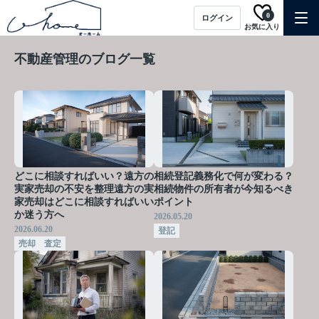
0
ログイン
お気に入り
不動産管理のブログ一覧
どこに相談すればいい？遠方の
相続登記義務化で何が変わる？
実家売却の不安を整理遠方の実
相続物件の所有者が今知るべき
家売却はどこに相談すればいい
ポイント
か迷う方へ
2026.05.20
2026.06.20
登記
売却 査定