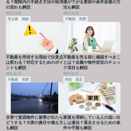
る？期限内の手続き方法や抹消
価が下がる要因や条件改善の方
の流れも解説
法も解説
2025.12.02
2025.12.02
空き家 相続
不動産 売買
不動産を売却する理由で注意点
不動産を売る前に確認すべきこ
は変わる？対応するためのポイ
とは？名義や物件状況のチェッ
ントも解説
ク項目も解説
2025.11.25
2025.11.25
不動産 売買
売却 査定
水害で賃貸物件に被害が出たら
家賃を滞納している人の追い出
どうする？大家の責任や備え方
しは違法？退去させるための条
も解説
件や手順も解説