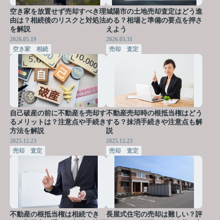
空き家を放置せず売却すべき理
城陽市の土地売却査定はどう進
由は？相続後のリスクと対処法
める？相場と準備の要点を押さ
を解説
えよう
2026.05.19
2026.03.31
空き家 相続
売却 査定
自己破産の前に不動産を売却す
不動産売却時の根抵当権はどう
るメリットは？注意点や手続き
する？抹消手続きや注意点も解
方法を解説
説
2025.12.23
2025.12.23
売却 査定
売却 査定
不動産の根抵当権は相続でき
長屋式住宅の売却は難しい？評