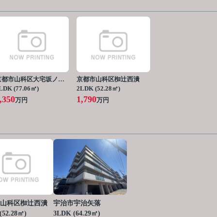
京都市山科区大宅坂ノ辻町
京都市山科区椥辻西潰
LDK (77.06㎡)
2LDK (52.28㎡)
,350
1,790
万円
万円
山科区椥辻西潰
宇治市宇治矢落
(52.28㎡)
3LDK (64.29㎡)