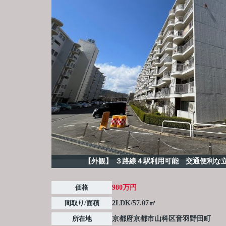
【外観】
３路線４駅利用可能 交通便利な
価格
980万円
間取り/面積
2LDK/57.07㎡
所在地
京都府
京都市山科区
音羽野田町