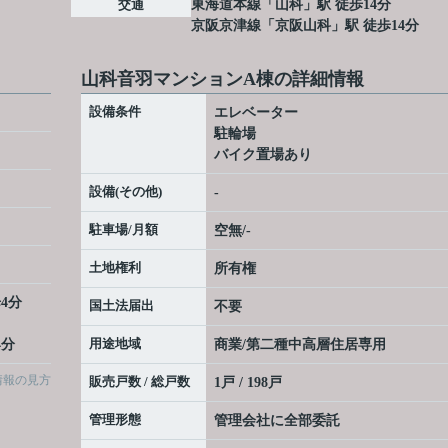
交通
東海道本線
「
山科
」駅 徒歩14分
京阪京津線
「
京阪山科
」駅 徒歩14分
山科音羽マンションA棟の詳細情報
設備条件
エレベーター
駐輪場
バイク置場あり
設備(その他)
-
駐車場/月額
空無/-
土地権利
所有権
4分
国土法届出
不要
用途地域
4分
商業/第二種中高層住居専用
情報の見方
販売戸数 / 総戸数
1戸 / 198戸
管理形態
管理会社に全部委託