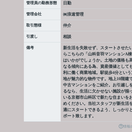
管理員の勤務形態
日勤
管理会社
㈱浪速管理
取引態様
仲介
引渡し
相談
備考
新生活を失敗せず、スタートさせた
らこちらの「山科音羽マンションA
はいかがでしょうか。土地の価格も
なる傾向にある為、資産価値として
利に働く商業地域。駅徒歩4分という
地が魅力的な物件です。地上10階建
中古マンションをご紹介。お引越し
るなら、生活に欠かせない施設が揃
いる京都市山科区で新たな住まいを
めください。当社スタッフが新生活
適にスタートできるよう、しっかり
ポート致します。
情報