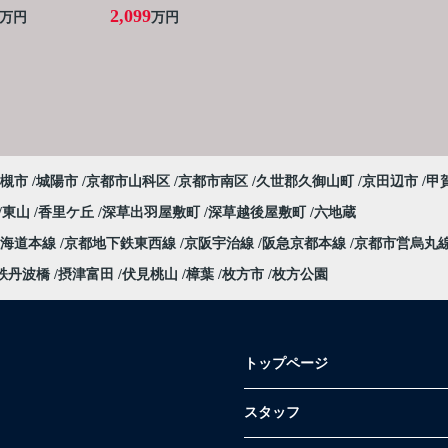
2,099
万円
万円
槻市
城陽市
京都市山科区
京都市南区
久世郡久御山町
京田辺市
甲
東山
香里ケ丘
深草出羽屋敷町
深草越後屋敷町
六地蔵
東海道本線
京都地下鉄東西線
京阪宇治線
阪急京都本線
京都市営烏丸
鉄丹波橋
摂津富田
伏見桃山
樟葉
枚方市
枚方公園
トップページ
スタッフ