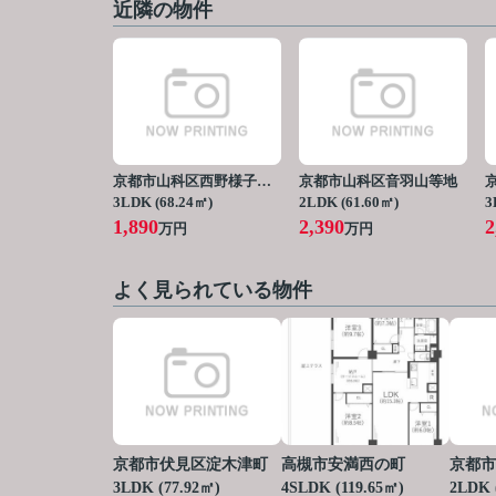
近隣の物件
京都市山科区西野様子見町
京都市山科区音羽山等地
3LDK (68.24㎡)
2LDK (61.60㎡)
3
1,890
2,390
2
万円
万円
よく見られている物件
京都市伏見区淀木津町
高槻市安満西の町
京都市
3LDK (77.92㎡)
4SLDK (119.65㎡)
2LDK 