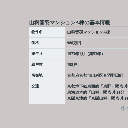
山科音羽マンションA棟の基本情報
物件名
山科音羽マンションA棟
価格
980万円
築年月
1973年1月（築53年）
総戸数
198戸
所在地
京都府
京都市山科区
音羽野田町
交通
京都地下鉄東西線
「
東野
」駅 徒歩
東海道本線
「
山科
」駅 徒歩14分
京阪京津線
「
京阪山科
」駅 徒歩1