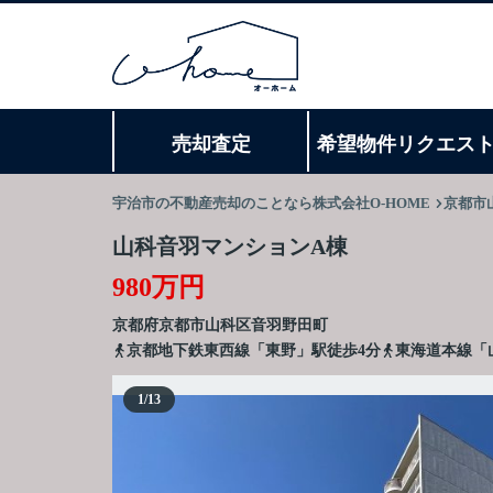
売却査定
希望物件リクエス
宇治市の不動産売却のことなら株式会社O-HOME
京都市
山科音羽マンションA棟
980万円
京都府
京都市山科区
音羽野田町
京都地下鉄東西線「東野」駅徒歩4分
東海道本線「
1
/
13