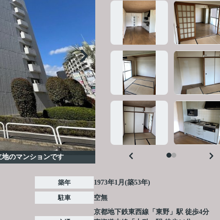
立地のマンションです
築年
1973年1月(築53年)
駐車
空無
京都地下鉄東西線
「
東野
」駅 徒歩4分