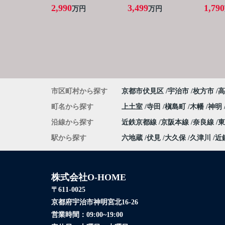
2,990
3,499
1,790
万円
万円
市区町村から探す
京都市伏見区
宇治市
枚方市
高
町名から探す
上土室
寺田
槇島町
木幡
神明
沿線から探す
近鉄京都線
京阪本線
奈良線
駅から探す
六地蔵
伏見
大久保
久津川
近
株式会社O-HOME
〒611-0025
京都府宇治市神明宮北16-26
営業時間：
09:00~19:00