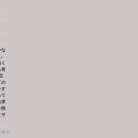
いな
棟」
高く
も有
立
ての
をす
って
お求
を快
とサ
の見方