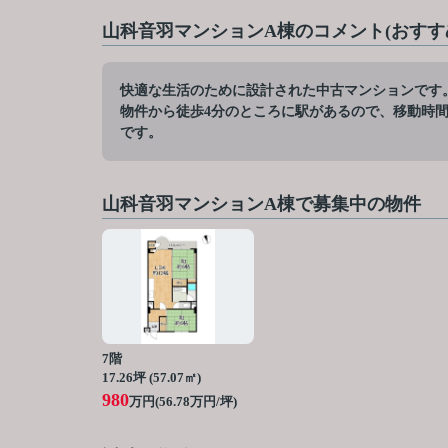
山科音羽マンションA棟のコメント(おすす
快適な生活のために設計された中古マンションです
物件から徒歩4分のところに駅があるので、移動時
です。
山科音羽マンションA棟で募集中の物件
7階
17.26坪 (57.07㎡)
980
万円(56.78万円/坪)