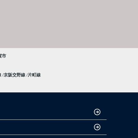
賀市
線
京阪交野線
片町線