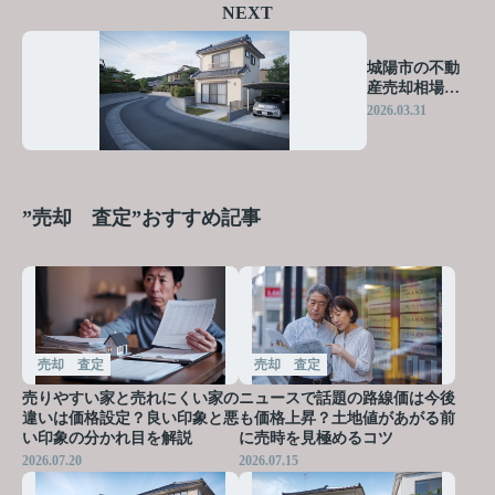
NEXT
城陽市の不動
産売却相場
は？一戸建て
2026.03.31
を有利に売る
コツを紹介
”売却 査定”おすすめ記事
売却 査定
売却 査定
売りやすい家と売れにくい家の
ニュースで話題の路線価は今後
違いは価格設定？良い印象と悪
も価格上昇？土地値があがる前
い印象の分かれ目を解説
に売時を見極めるコツ
2026.07.20
2026.07.15