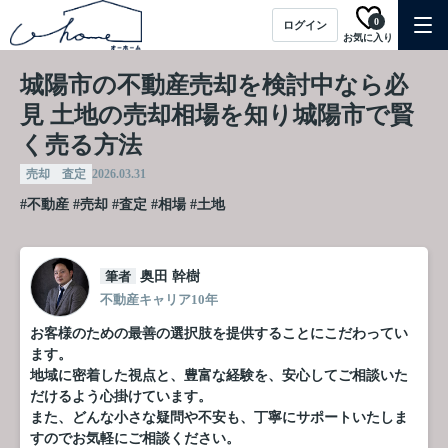
0
ログイン
お気に入り
城陽市の不動産売却を検討中なら必
見 土地の売却相場を知り城陽市で賢
く売る方法
売却 査定
2026.03.31
#不動産
#売却
#査定
#相場
#土地
筆者
奥田 幹樹
不動産キャリア10年
お客様のための最善の選択肢を提供することにこだわってい
ます。
地域に密着した視点と、豊富な経験を、安心してご相談いた
だけるよう心掛けています。
また、どんな小さな疑問や不安も、丁寧にサポートいたしま
すのでお気軽にご相談ください。