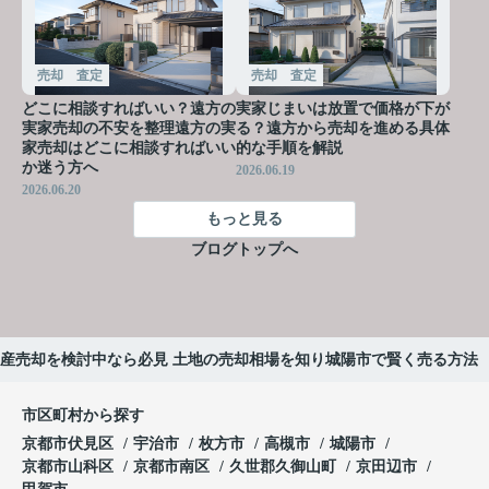
売却 査定
売却 査定
どこに相談すればいい？遠方の
実家じまいは放置で価格が下が
実家売却の不安を整理遠方の実
る？遠方から売却を進める具体
家売却はどこに相談すればいい
的な手順を解説
か迷う方へ
2026.06.19
2026.06.20
もっと見る
ブログトップへ
産売却を検討中なら必見 土地の売却相場を知り城陽市で賢く売る方法
市区町村から探す
京都市伏見区
宇治市
枚方市
高槻市
城陽市
京都市山科区
京都市南区
久世郡久御山町
京田辺市