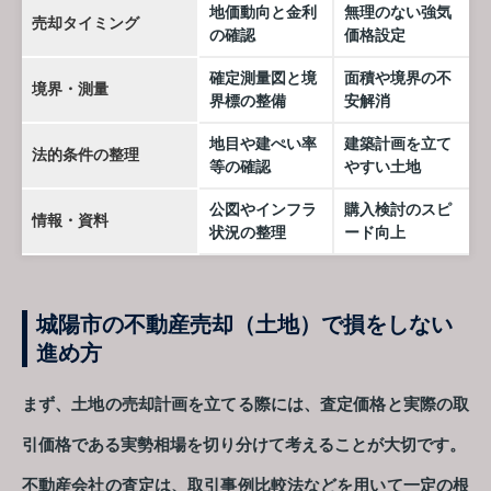
地価動向と金利
無理のない強気
売却タイミング
の確認
価格設定
確定測量図と境
面積や境界の不
境界・測量
界標の整備
安解消
地目や建ぺい率
建築計画を立て
法的条件の整理
等の確認
やすい土地
公図やインフラ
購入検討のスピ
情報・資料
状況の整理
ード向上
城陽市の不動産売却（土地）で損をしない
進め方
まず、土地の売却計画を立てる際には、査定価格と実際の取
引価格である実勢相場を切り分けて考えることが大切です。
不動産会社の査定は、取引事例比較法などを用いて一定の根