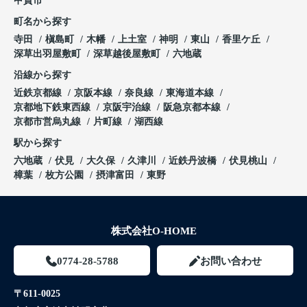
甲賀市
町名から探す
寺田
槇島町
木幡
上土室
神明
東山
香里ケ丘
深草出羽屋敷町
深草越後屋敷町
六地蔵
沿線から探す
近鉄京都線
京阪本線
奈良線
東海道本線
京都地下鉄東西線
京阪宇治線
阪急京都本線
京都市営烏丸線
片町線
湖西線
駅から探す
六地蔵
伏見
大久保
久津川
近鉄丹波橋
伏見桃山
樟葉
枚方公園
摂津富田
東野
株式会社O-HOME
0774-28-5788
お問い合わせ
〒611-0025