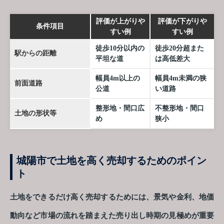
評価が上がりや
評価が下がりや
条件項目
すい例
すい例
徒歩10分以内の
徒歩20分超また
駅からの距離
平坦な道
は高低差大
幅員4m以上の
幅員4m未満の狭
前面道路
公道
い道路
整形地・間口広
不整形地・間口
土地の形状等
め
狭小
城陽市で土地を高く売却するためのポイン
ト
土地をできるだけ高く売却するためには、景気や金利、地価
動向など市場の流れを踏まえた売り出し時期の見極めが重要