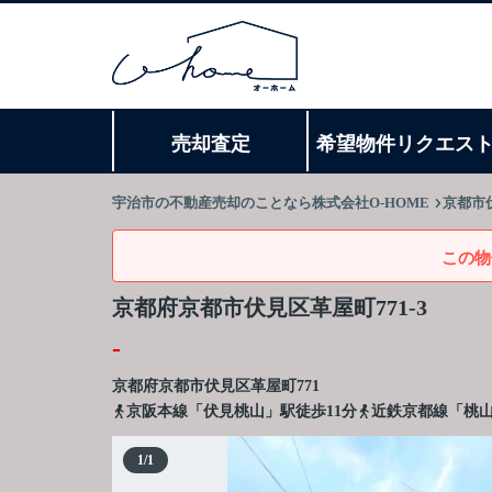
売却査定
希望物件リクエス
宇治市の不動産売却のことなら株式会社O-HOME
京都市
この物
京都府京都市伏見区革屋町771-3
-
京都府
京都市伏見区
革屋町
771
京阪本線「伏見桃山」駅徒歩11分
近鉄京都線「桃山
1
/
1