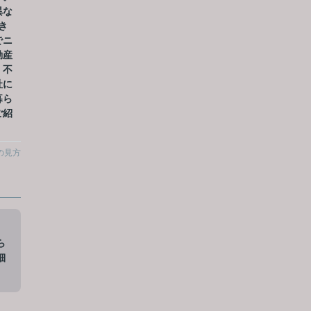
異な
き
でニ
動産
、不
社に
暮ら
ご紹
の見方
ら
細