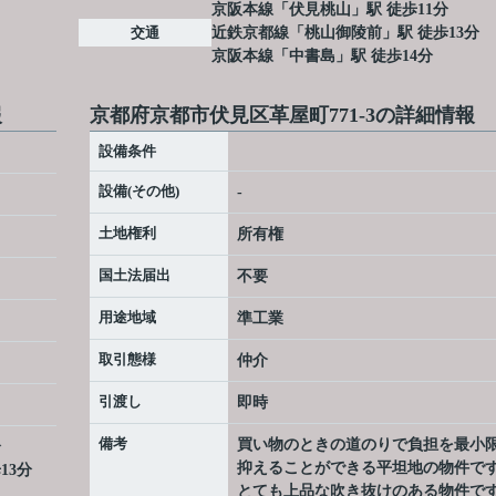
京阪本線
「
伏見桃山
」駅 徒歩11分
交通
近鉄京都線
「
桃山御陵前
」駅 徒歩13分
京阪本線
「
中書島
」駅 徒歩14分
報
京都府京都市伏見区革屋町771-3の詳細情報
設備条件
設備(その他)
-
土地権利
所有権
国土法届出
不要
用途地域
準工業
取引態様
仲介
引渡し
即時
備考
買い物のときの道のりで負担を最小
分
抑えることができる平坦地の物件で
13分
とても上品な吹き抜けのある物件で