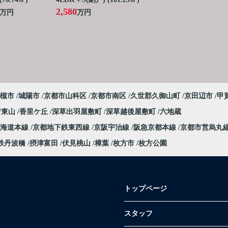
2,580
万円
万円
槻市
城陽市
京都市山科区
京都市南区
久世郡久御山町
京田辺市
甲
東山
香里ケ丘
深草出羽屋敷町
深草越後屋敷町
六地蔵
東海道本線
京都地下鉄東西線
京阪宇治線
阪急京都本線
京都市営烏丸
鉄丹波橋
摂津富田
伏見桃山
樟葉
枚方市
枚方公園
トップページ
スタッフ