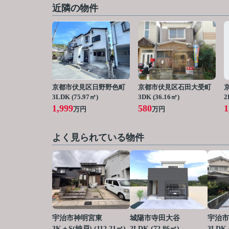
近隣の物件
京都市伏見区日野野色町
京都市伏見区石田大受町
3LDK (75.97㎡)
3DK (36.16㎡)
2
1,999
580
1
万円
万円
よく見られている物件
宇治市神明宮東
城陽市寺田大谷
宇治市
3K＋S(納戸) (112.21㎡)
2LDK (72.86㎡)
3LDK 