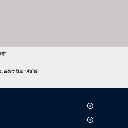
賀市
線
京阪交野線
片町線