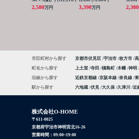
2,580
3,390
2,380
万円
万円
市区町村から探す
京都市伏見区
宇治市
枚方市
高
町名から探す
上土室
寺田
槇島町
木幡
神明
沿線から探す
近鉄京都線
京阪本線
奈良線
駅から探す
六地蔵
伏見
大久保
久津川
近
株式会社O-HOME
〒611-0025
京都府宇治市神明宮北16-26
営業時間：
09:00~19:00