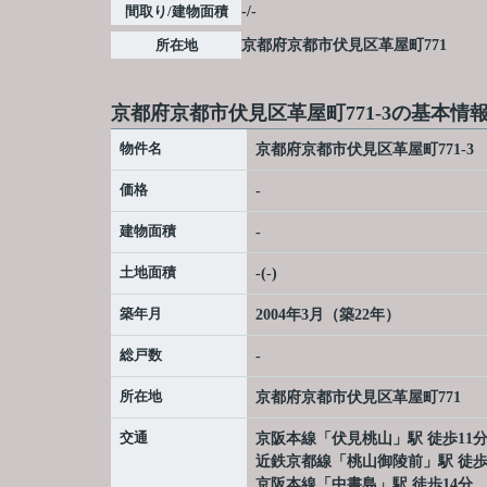
間取り/建物面積
-/-
所在地
京都府
京都市伏見区
革屋町
771
京都府京都市伏見区革屋町771-3の基本情
物件名
京都府京都市伏見区革屋町771-3
価格
-
建物面積
-
土地面積
-(-)
築年月
2004年3月（築22年）
総戸数
-
所在地
京都府
京都市伏見区
革屋町
771
交通
京阪本線
「
伏見桃山
」駅 徒歩11
近鉄京都線
「
桃山御陵前
」駅 徒歩
京阪本線
「
中書島
」駅 徒歩14分