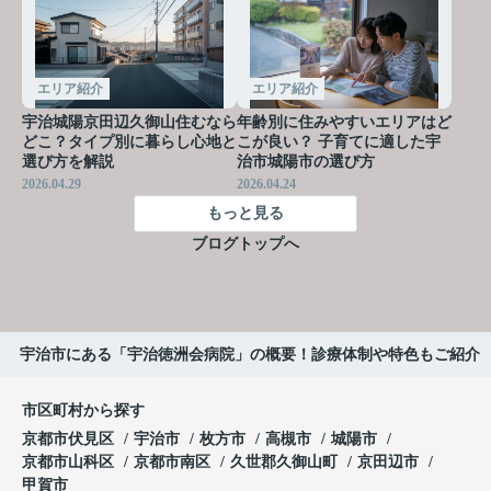
エリア紹介
エリア紹介
宇治城陽京田辺久御山住むなら
年齢別に住みやすいエリアはど
どこ？タイプ別に暮らし心地と
こが良い？ 子育てに適した宇
選び方を解説
治市城陽市の選び方
2026.04.29
2026.04.24
もっと見る
ブログトップへ
宇治市にある「宇治徳洲会病院」の概要！診療体制や特色もご紹介
市区町村から探す
京都市伏見区
宇治市
枚方市
高槻市
城陽市
京都市山科区
京都市南区
久世郡久御山町
京田辺市
甲賀市