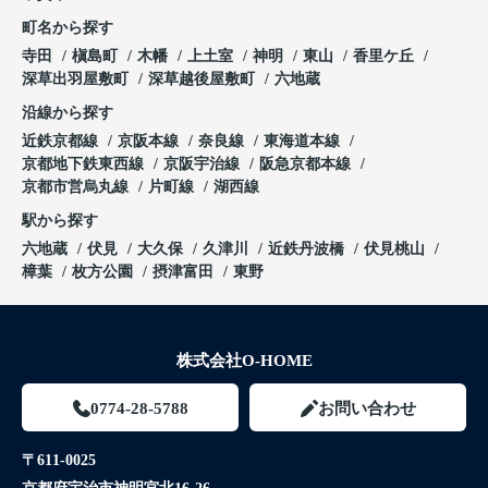
町名から探す
寺田
槇島町
木幡
上土室
神明
東山
香里ケ丘
深草出羽屋敷町
深草越後屋敷町
六地蔵
沿線から探す
近鉄京都線
京阪本線
奈良線
東海道本線
京都地下鉄東西線
京阪宇治線
阪急京都本線
京都市営烏丸線
片町線
湖西線
駅から探す
六地蔵
伏見
大久保
久津川
近鉄丹波橋
伏見桃山
樟葉
枚方公園
摂津富田
東野
株式会社O-HOME
0774-28-5788
お問い合わせ
〒611-0025