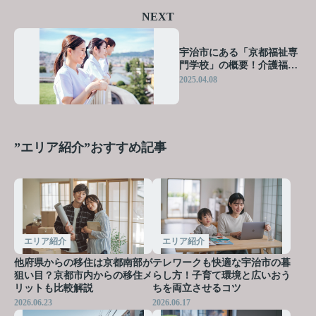
NEXT
宇治市にある「京都福祉専
門学校」の概要！介護福祉
士の育成体制もご紹介
2025.04.08
”エリア紹介”おすすめ記事
エリア紹介
エリア紹介
他府県からの移住は京都南部が
テレワークも快適な宇治市の暮
狙い目？京都市内からの移住メ
らし方！子育て環境と広いおう
リットも比較解説
ちを両立させるコツ
2026.06.23
2026.06.17