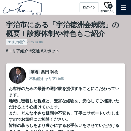
0
ログイン
お気に入り
宇治市にある「宇治徳洲会病院」の
概要！診療体制や特色もご紹介
エリア紹介
2025.04.08
#エリア紹介
#交通
#スポット
筆者
奥田 幹樹
不動産キャリア10年
お客様のための最善の選択肢を提供することにこだわってい
ます。
地域に密着した視点と、豊富な経験を、安心してご相談いた
だけるよう心掛けています。
また、どんな小さな疑問や不安も、丁寧にサポートいたしま
すのでお気軽にご相談ください。
皆様の暮らしをより豊かにするお手伝いをさせていただける