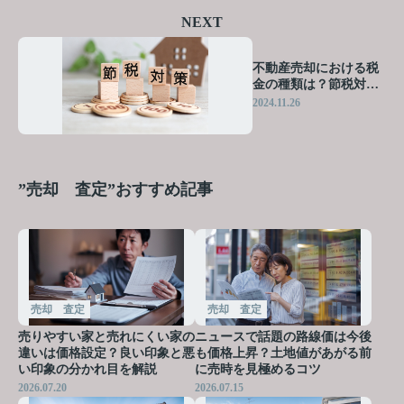
NEXT
不動産売却における税
金の種類は？節税対策
について解説
2024.11.26
”売却 査定”おすすめ記事
売却 査定
売却 査定
売りやすい家と売れにくい家の
ニュースで話題の路線価は今後
違いは価格設定？良い印象と悪
も価格上昇？土地値があがる前
い印象の分かれ目を解説
に売時を見極めるコツ
2026.07.20
2026.07.15