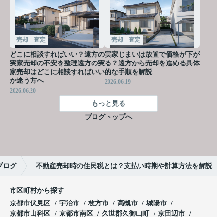
売却 査定
売却 査定
どこに相談すればいい？遠方の
実家じまいは放置で価格が下が
実家売却の不安を整理遠方の実
る？遠方から売却を進める具体
家売却はどこに相談すればいい
的な手順を解説
か迷う方へ
2026.06.19
2026.06.20
もっと見る
ブログトップへ
ブログ
不動産売却時の住民税とは？支払い時期や計算方法を解説
市区町村から探す
京都市伏見区
宇治市
枚方市
高槻市
城陽市
京都市山科区
京都市南区
久世郡久御山町
京田辺市