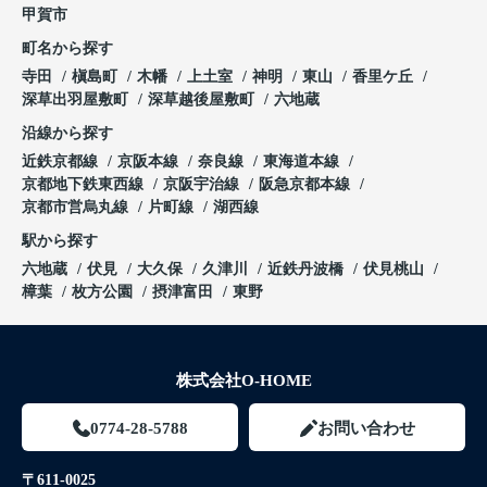
甲賀市
町名から探す
寺田
槇島町
木幡
上土室
神明
東山
香里ケ丘
深草出羽屋敷町
深草越後屋敷町
六地蔵
沿線から探す
近鉄京都線
京阪本線
奈良線
東海道本線
京都地下鉄東西線
京阪宇治線
阪急京都本線
京都市営烏丸線
片町線
湖西線
駅から探す
六地蔵
伏見
大久保
久津川
近鉄丹波橋
伏見桃山
樟葉
枚方公園
摂津富田
東野
株式会社O-HOME
0774-28-5788
お問い合わせ
〒611-0025