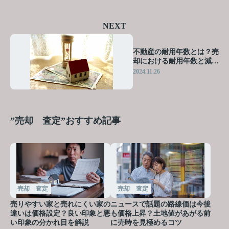
NEXT
不動産の耐用年数とは？売
却における耐用年数と減価
償却について解説
2024.11.26
”売却 査定”おすすめ記事
売却 査定
売却 査定
売りやすい家と売れにくい家の
ニュースで話題の路線価は今後
違いは価格設定？良い印象と悪
も価格上昇？土地値があがる前
い印象の分かれ目を解説
に売時を見極めるコツ