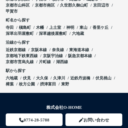
京都市山科区
京都市南区
久世郡久御山町
京田辺市
甲賀市
町名から探す
寺田
槇島町
木幡
上土室
神明
東山
香里ケ丘
深草出羽屋敷町
深草越後屋敷町
六地蔵
沿線から探す
近鉄京都線
京阪本線
奈良線
東海道本線
京都地下鉄東西線
京阪宇治線
阪急京都本線
京都市営烏丸線
片町線
湖西線
駅から探す
六地蔵
伏見
大久保
久津川
近鉄丹波橋
伏見桃山
樟葉
枚方公園
摂津富田
東野
株式会社O-HOME
0774-28-5788
お問い合わせ