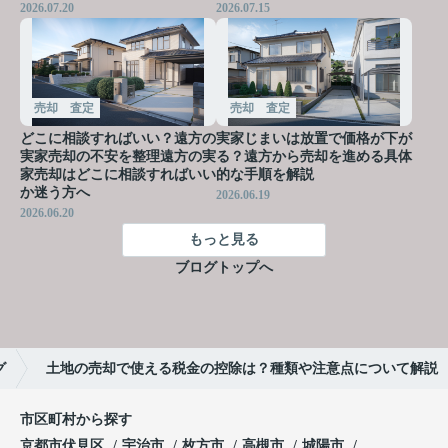
2026.07.20
2026.07.15
売却 査定
売却 査定
どこに相談すればいい？遠方の
実家じまいは放置で価格が下が
実家売却の不安を整理遠方の実
る？遠方から売却を進める具体
家売却はどこに相談すればいい
的な手順を解説
か迷う方へ
2026.06.19
2026.06.20
もっと見る
ブログトップへ
グ
土地の売却で使える税金の控除は？種類や注意点について解説
市区町村から探す
京都市伏見区
宇治市
枚方市
高槻市
城陽市