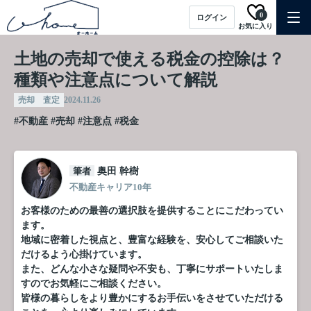
0
ログイン
お気に入り
土地の売却で使える税金の控除は？
種類や注意点について解説
売却 査定
2024.11.26
#不動産
#売却
#注意点
#税金
筆者
奥田 幹樹
不動産キャリア10年
お客様のための最善の選択肢を提供することにこだわってい
ます。
地域に密着した視点と、豊富な経験を、安心してご相談いた
だけるよう心掛けています。
また、どんな小さな疑問や不安も、丁寧にサポートいたしま
すのでお気軽にご相談ください。
皆様の暮らしをより豊かにするお手伝いをさせていただける