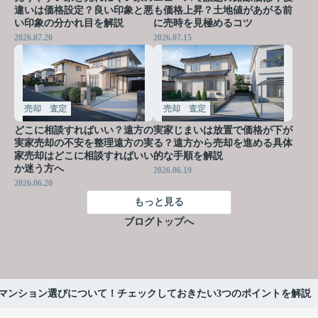
違いは価格設定？良い印象と悪
も価格上昇？土地値があがる前
い印象の分かれ目を解説
に売時を見極めるコツ
2026.07.20
2026.07.15
売却 査定
売却 査定
どこに相談すればいい？遠方の
実家じまいは放置で価格が下が
実家売却の不安を整理遠方の実
る？遠方から売却を進める具体
家売却はどこに相談すればいい
的な手順を解説
か迷う方へ
2026.06.19
2026.06.20
もっと見る
ブログトップへ
マンション選びについて！チェックしておきたい3つのポイントを解説