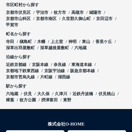
市区町村から探す
京都市伏見区
宇治市
枚方市
高槻市
城陽市
京都市山科区
京都市南区
久世郡久御山町
京田辺市
甲賀市
町名から探す
寺田
槇島町
木幡
上土室
神明
東山
香里ケ丘
深草出羽屋敷町
深草越後屋敷町
六地蔵
沿線から探す
近鉄京都線
京阪本線
奈良線
東海道本線
京都地下鉄東西線
京阪宇治線
阪急京都本線
京都市営烏丸線
片町線
湖西線
駅から探す
六地蔵
伏見
大久保
久津川
近鉄丹波橋
伏見桃山
樟葉
枚方公園
摂津富田
東野
株式会社O-HOME