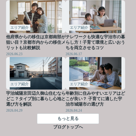
エリア紹介
エリア紹介
他府県からの移住は京都南部が
テレワークも快適な宇治市の暮
狙い目？京都市内からの移住メ
らし方！子育て環境と広いおう
リットも比較解説
ちを両立させるコツ
2026.06.23
2026.06.17
エリア紹介
エリア紹介
宇治城陽京田辺久御山住むなら
年齢別に住みやすいエリアはど
どこ？タイプ別に暮らし心地と
こが良い？ 子育てに適した宇
選び方を解説
治市城陽市の選び方
2026.04.29
2026.04.24
もっと見る
ブログトップへ