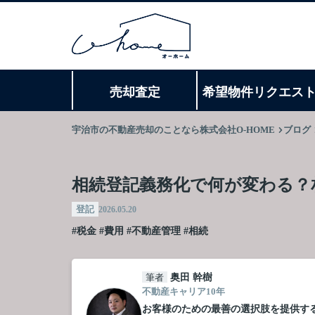
売却査定
希望物件リクエス
宇治市の不動産売却のことなら株式会社O-HOME
ブログ
相続登記義務化で何が変わる？
登記
2026.05.20
#税金
#費用
#不動産管理
#相続
筆者
奥田 幹樹
不動産キャリア10年
お客様のための最善の選択肢を提供す