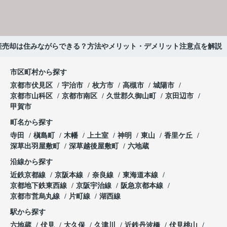
産売却は住みながらできる？方法やメリット・デメリット注意点を解説
市区町村から探す
京都市伏見区
宇治市
枚方市
高槻市
城陽市
京都市山科区
京都市南区
久世郡久御山町
京田辺市
甲賀市
町名から探す
寺田
槇島町
木幡
上土室
神明
東山
香里ケ丘
深草出羽屋敷町
深草越後屋敷町
六地蔵
沿線から探す
近鉄京都線
京阪本線
奈良線
東海道本線
京都地下鉄東西線
京阪宇治線
阪急京都本線
京都市営烏丸線
片町線
湖西線
駅から探す
六地蔵
伏見
大久保
久津川
近鉄丹波橋
伏見桃山