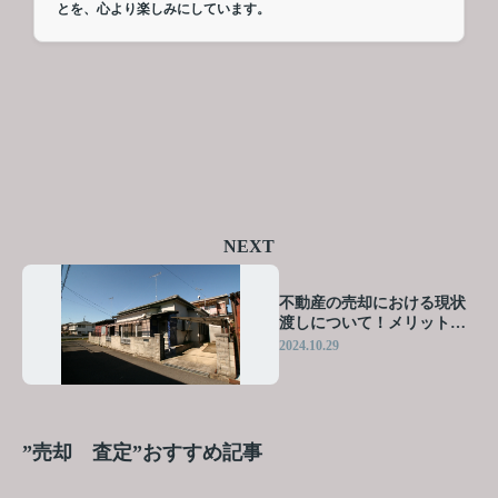
とを、心より楽しみにしています。
NEXT
不動産の売却における現状
渡しについて！メリット・
デメリットを併せて解説
2024.10.29
”売却 査定”おすすめ記事