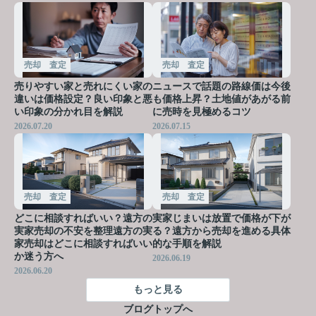
売却 査定
売却 査定
売りやすい家と売れにくい家の
ニュースで話題の路線価は今後
違いは価格設定？良い印象と悪
も価格上昇？土地値があがる前
い印象の分かれ目を解説
に売時を見極めるコツ
2026.07.20
2026.07.15
売却 査定
売却 査定
どこに相談すればいい？遠方の
実家じまいは放置で価格が下が
実家売却の不安を整理遠方の実
る？遠方から売却を進める具体
家売却はどこに相談すればいい
的な手順を解説
か迷う方へ
2026.06.19
2026.06.20
もっと見る
ブログトップへ