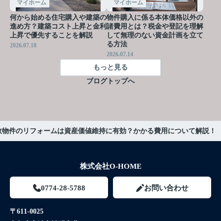
マイホーム
マイホーム
何から始める住宅購入や建築の
物件購入に係る本体価格以外の
進め方？建築コスト上昇と金利
諸費用とは？税金や登記を理解
上昇で優先することを解説
して無理のない資金計画を立て
る方法
2026.07.18
2026.07.14
もっと見る
ブログトップへ
故物件のリフォームは資産価値維持に有効？かかる費用について解説！
株式会社O-HOME
0774-28-5788
お問い合わせ
〒611-0025