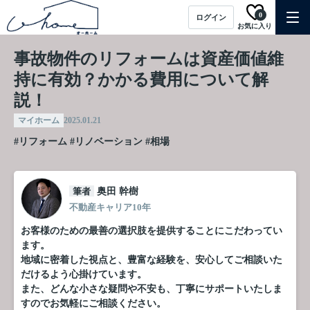
0
ログイン
お気に入り
事故物件のリフォームは資産価値維
持に有効？かかる費用について解
説！
マイホーム
2025.01.21
#リフォーム
#リノベーション
#相場
筆者
奥田 幹樹
不動産キャリア10年
お客様のための最善の選択肢を提供することにこだわってい
ます。
地域に密着した視点と、豊富な経験を、安心してご相談いた
だけるよう心掛けています。
また、どんな小さな疑問や不安も、丁寧にサポートいたしま
すのでお気軽にご相談ください。