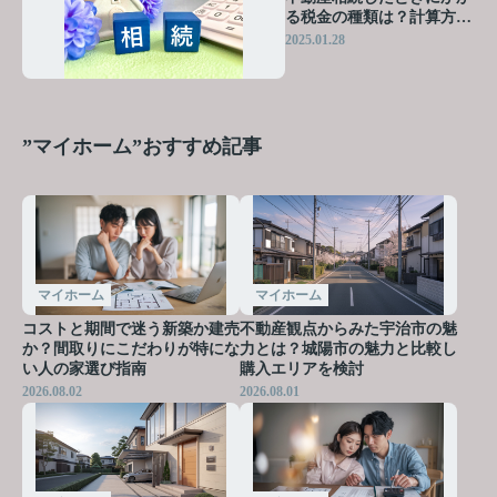
る税金の種類は？計算方法
と控除について解説
2025.01.28
”マイホーム”おすすめ記事
マイホーム
マイホーム
コストと期間で迷う新築か建売
不動産観点からみた宇治市の魅
か？間取りにこだわりが特にな
力とは？城陽市の魅力と比較し
い人の家選び指南
購入エリアを検討
2026.08.02
2026.08.01