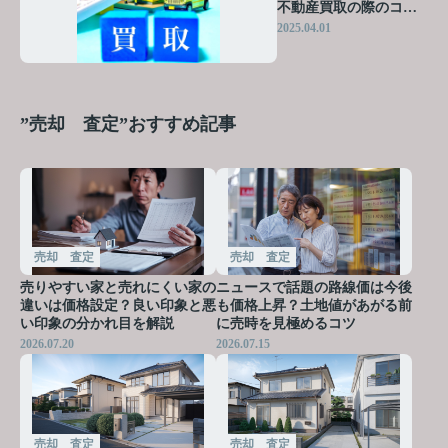
不動産買取の際のコツ
や注意点を解説
2025.04.01
”売却 査定”おすすめ記事
売却 査定
売却 査定
売りやすい家と売れにくい家の
ニュースで話題の路線価は今後
違いは価格設定？良い印象と悪
も価格上昇？土地値があがる前
い印象の分かれ目を解説
に売時を見極めるコツ
2026.07.20
2026.07.15
売却 査定
売却 査定