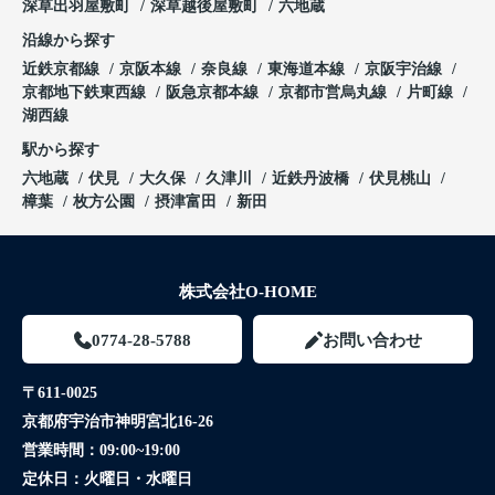
深草出羽屋敷町
深草越後屋敷町
六地蔵
沿線から探す
近鉄京都線
京阪本線
奈良線
東海道本線
京阪宇治線
京都地下鉄東西線
阪急京都本線
京都市営烏丸線
片町線
湖西線
駅から探す
六地蔵
伏見
大久保
久津川
近鉄丹波橋
伏見桃山
樟葉
枚方公園
摂津富田
新田
株式会社O-HOME
0774-28-5788
お問い合わせ
〒611-0025
京都府宇治市神明宮北16-26
営業時間：
09:00~19:00
定休日：
火曜日・水曜日