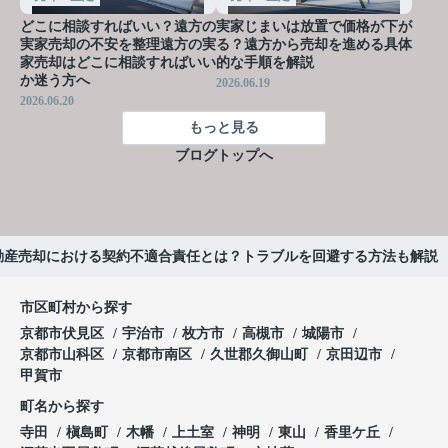
どこに相談すればいい？遠方の
実家じまいは放置で価格が下が
実家売却の不安を整理遠方の実
る？遠方から売却を進める具体
家売却はどこに相談すればいい
的な手順を解説
か迷う方へ
2026.06.19
2026.06.20
もっと見る
ブログトップへ
動産売却における契約不適合責任とは？トラブルを回避する方法も解説
市区町村から探す
京都市伏見区
宇治市
枚方市
高槻市
城陽市
京都市山科区
京都市南区
久世郡久御山町
京田辺市
甲賀市
町名から探す
寺田
槇島町
木幡
上土室
神明
東山
香里ケ丘