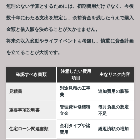
無理のない予算とするためには、初期費用だけでなく、今後
数十年にわたる支出を想定し、余裕資金を残したうえで購入
金額と借入額を決めることが欠かせません。
将来の収入変動やライフイベントも考慮し、慎重に資金計画
を立てることが大切です。
注意したい費用
確認すべき書類
主なリスク内容
項目
別途見積の工事
見積書
追加費用の膨張
費
管理費や修繕積
毎月負担の想定
重要事項説明書
立金
不足
金利タイプや諸
住宅ローン関連書類
総返済額の増加
費用