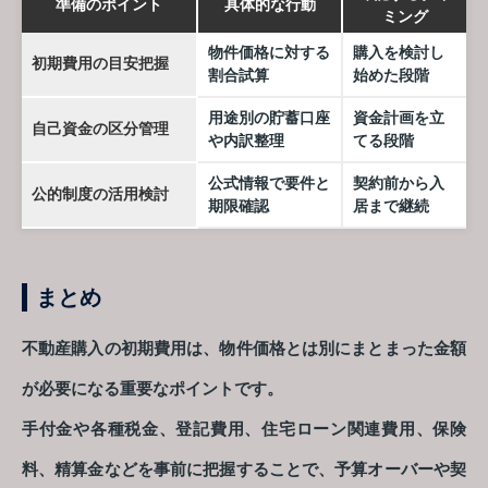
準備のポイント
具体的な行動
ミング
物件価格に対する
購入を検討し
初期費用の目安把握
割合試算
始めた段階
用途別の貯蓄口座
資金計画を立
自己資金の区分管理
や内訳整理
てる段階
公式情報で要件と
契約前から入
公的制度の活用検討
期限確認
居まで継続
まとめ
不動産購入の初期費用は、物件価格とは別にまとまった金額
が必要になる重要なポイントです。
手付金や各種税金、登記費用、住宅ローン関連費用、保険
料、精算金などを事前に把握することで、予算オーバーや契