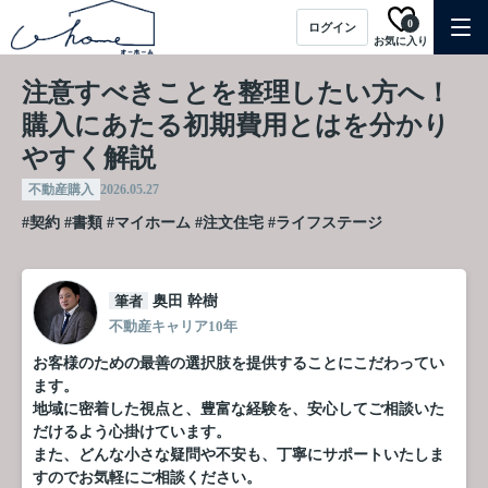
0
ログイン
お気に入り
注意すべきことを整理したい方へ！
購入にあたる初期費用とはを分かり
やすく解説
不動産購入
2026.05.27
#契約
#書類
#マイホーム
#注文住宅
#ライフステージ
筆者
奥田 幹樹
不動産キャリア10年
お客様のための最善の選択肢を提供することにこだわってい
ます。
地域に密着した視点と、豊富な経験を、安心してご相談いた
だけるよう心掛けています。
また、どんな小さな疑問や不安も、丁寧にサポートいたしま
すのでお気軽にご相談ください。