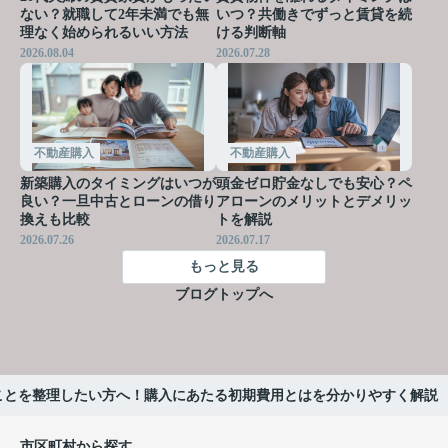
ない？就職して2年未満でも無
いつ？共働きでずっと賃貸を続
理なく始められるいい方法
ける判断軸
2026.08.04
2026.07.28
不動産購入
不動産購入
新築購入のタイミングはいつが
頭金ゼロ貯金なしでも安心？ペ
良い？一旦中古とローンの借り
アローンのメリットとデメリッ
換えも比較
トを解説
2026.07.26
2026.07.17
もっと見る
ブログトップへ
ことを整理したい方へ！購入にあたる初期費用とはを分かりやすく解説
市区町村から探す