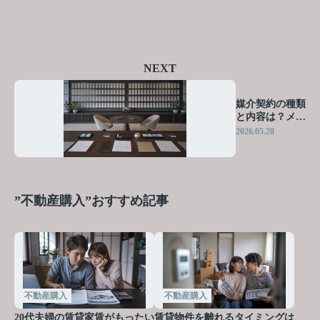
NEXT
媒介契約の種類
と内容は？メリ
ットとデメリッ
2026.05.28
トを整理して解
説
”不動産購入”おすすめ記事
不動産購入
不動産購入
20代夫婦の賃貸家賃がもったい
賃貸物件を離れるタイミングは