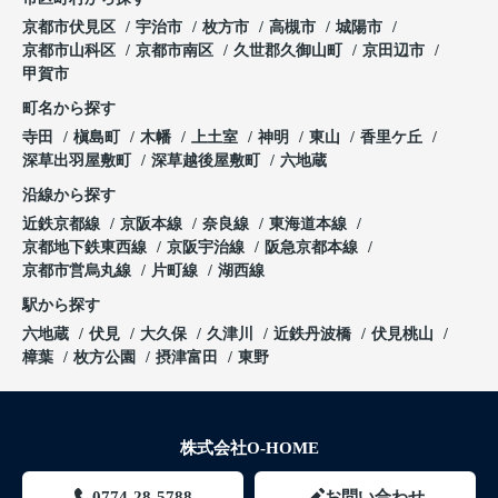
京都市伏見区
宇治市
枚方市
高槻市
城陽市
京都市山科区
京都市南区
久世郡久御山町
京田辺市
甲賀市
町名から探す
寺田
槇島町
木幡
上土室
神明
東山
香里ケ丘
深草出羽屋敷町
深草越後屋敷町
六地蔵
沿線から探す
近鉄京都線
京阪本線
奈良線
東海道本線
京都地下鉄東西線
京阪宇治線
阪急京都本線
京都市営烏丸線
片町線
湖西線
駅から探す
六地蔵
伏見
大久保
久津川
近鉄丹波橋
伏見桃山
樟葉
枚方公園
摂津富田
東野
株式会社O-HOME
0774-28-5788
お問い合わせ