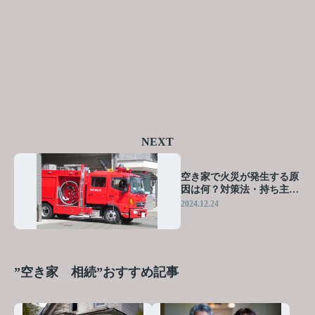
NEXT
空き家で火災が発生する原
因は何？対策法・持ち主に
問われる責任も解説
2024.12.24
”空き家 相続”おすすめ記事