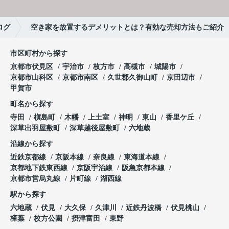
ログ
空き家を放置するデメリットとは？有効な売却方法もご紹介
市区町村から探す
京都市伏見区
宇治市
枚方市
高槻市
城陽市
京都市山科区
京都市南区
久世郡久御山町
京田辺市
甲賀市
町名から探す
寺田
槇島町
木幡
上土室
神明
東山
香里ケ丘
深草出羽屋敷町
深草越後屋敷町
六地蔵
沿線から探す
近鉄京都線
京阪本線
奈良線
東海道本線
京都地下鉄東西線
京阪宇治線
阪急京都本線
京都市営烏丸線
片町線
湖西線
駅から探す
六地蔵
伏見
大久保
久津川
近鉄丹波橋
伏見桃山
樟葉
枚方公園
摂津富田
東野