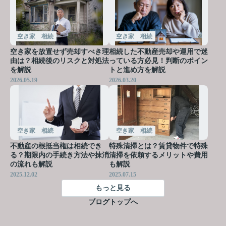
空き家 相続
空き家 相続
空き家を放置せず売却すべき理
相続した不動産売却や運用で迷
由は？相続後のリスクと対処法
っている方必見！判断のポイン
を解説
トと進め方を解説
2026.05.19
2026.03.20
空き家 相続
空き家 相続
不動産の根抵当権は相続でき
特殊清掃とは？賃貸物件で特殊
る？期限内の手続き方法や抹消
清掃を依頼するメリットや費用
の流れも解説
も解説
2025.12.02
2025.07.15
もっと見る
ブログトップへ