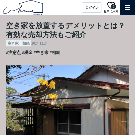
0
ログイン
お気に入り
空き家を放置するデメリットとは？
有効な売却方法もご紹介
空き家 相続
2024.12.24
#注意点
#税金
#空き家
#相続